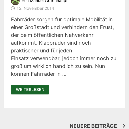
von
Manuel Wollenhaupt
15. November 2014
Fahrräder sorgen für optimale Mobilität in
einer Großstadt und verhindern den Frust,
der beim öffentlichen Nahverkehr
aufkommt. Klappräder sind noch
praktischer und für jeden
Einsatz verwendbar, jedoch immer noch zu
groß um wirklich handlich zu sein. Nun
können Fahrräder in …
IMPOSSIBLE
WEITERLESEN
–
KLEINSTES
E-
BIKE
FÜR
DEN
RUCKSACK
Beitragsnavigation
NEUERE BEITRÄGE