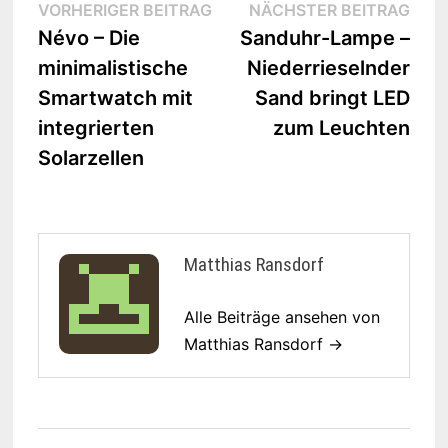
Beitrags-
Vorheriger
Näc
VORHERIGER BEITRAG
NÄCHSTER BEITRAG
Beitrag:
Beit
Névo – Die
Sanduhr-Lampe –
Navigation
minimalistische
Niederrieselnder
Smartwatch mit
Sand bringt LED
integrierten
zum Leuchten
Solarzellen
Matthias Ransdorf
Alle Beiträge ansehen von
Matthias Ransdorf →