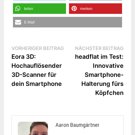
teilen
merken
E-Mail
Beitrags-
Vorheriger
Näc
VORHERIGER BEITRAG
NÄCHSTER BEITRAG
Beitrag:
Beit
Eora 3D:
headflat im Test:
Navigation
Hochauflösender
Innovative
3D-Scanner für
Smartphone-
dein Smartphone
Halterung fürs
Köpfchen
Aaron Baumgärtner