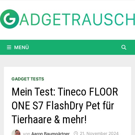
Zum
Inhalt
springen
MENÜ
GADGET TESTS
Mein Test: Tineco FLOOR
ONE S7 FlashDry Pet für
Tierhaare & mehr!
von
Aaron Baumgärtner
21. November 2024