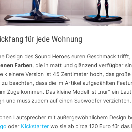
lickfang für jede Wohnung
he Design des Sound Heroes euren Geschmack trifft, 
denen Farben
, die in matt und glänzend verfügbar sin
die kleinere Version ist 45 Zentimeter hoch, das gro
t zu beachten, dass die im Artikel aufgezählten Feat
m Zuge kommen. Das kleine Modell ist „nur“ ein Laut
n und muss zudem auf einen Subwoofer verzichten.
ischen Lautsprecher mit außergewöhnlichem Design be
ogo
oder
Kickstarter
wo sie ab circa 120 Euro für das 