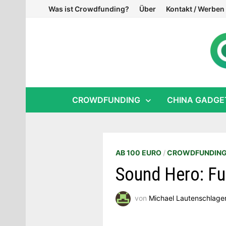
Zum
Was ist Crowdfunding?
Über
Kontakt / Werben
Inhalt
springen
CROWDFUNDING
CHINA GADGE
AB 100 EURO
/
CROWDFUNDIN
Sound Hero: Fut
von
Michael Lautenschlage