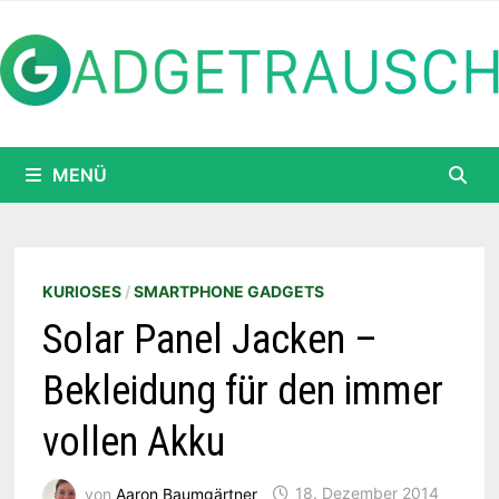
Zum
Inhalt
springen
MENÜ
KURIOSES
/
SMARTPHONE GADGETS
Solar Panel Jacken –
Bekleidung für den immer
vollen Akku
von
Aaron Baumgärtner
18. Dezember 2014