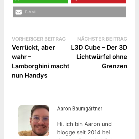
E-Mail
Beitrags-
Vorheriger
Näc
VORHERIGER BEITRAG
NÄCHSTER BEITRAG
Beitrag:
Beit
Verrückt, aber
L3D Cube – Der 3D
Navigation
wahr –
Lichtwürfel ohne
Lamborghini macht
Grenzen
nun Handys
Aaron Baumgärtner
Hi, ich bin Aaron und
blogge seit 2014 bei