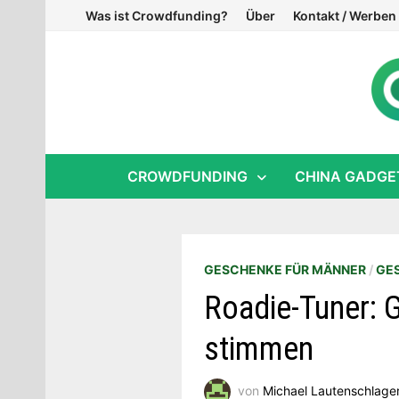
Zum
Was ist Crowdfunding?
Über
Kontakt / Werben
Inhalt
springen
CROWDFUNDING
CHINA GADGE
GESCHENKE FÜR MÄNNER
/
GE
Roadie-Tuner: 
stimmen
von
Michael Lautenschlage