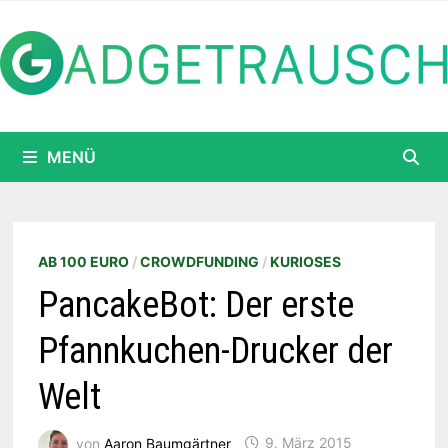
Zum
Inhalt
springen
MENÜ
AB 100 EURO
/
CROWDFUNDING
/
KURIOSES
PancakeBot: Der erste
Pfannkuchen-Drucker der
Welt
von
Aaron Baumgärtner
9. März 2015