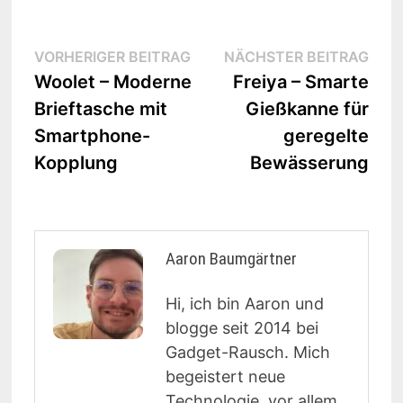
Beitrags-
Vorheriger
Näc
VORHERIGER BEITRAG
NÄCHSTER BEITRAG
Beitrag:
Beit
Woolet – Moderne
Freiya – Smarte
Navigation
Brieftasche mit
Gießkanne für
Smartphone-
geregelte
Kopplung
Bewässerung
Aaron Baumgärtner
Hi, ich bin Aaron und
blogge seit 2014 bei
Gadget-Rausch. Mich
begeistert neue
Technologie, vor allem