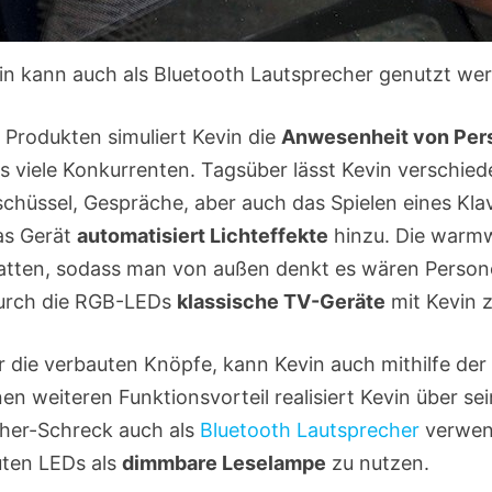
in kann auch als Bluetooth Lautsprecher genutzt we
 Produkten simuliert Kevin die
Anwesenheit von Per
als viele Konkurrenten. Tagsüber lässt Kevin verschie
ischüssel, Gespräche, aber auch das Spielen eines Kla
as Gerät
automatisiert Lichteffekte
hinzu. Die warmw
tten, sodass man von außen denkt es wären Persone
durch die RGB-LEDs
klassische TV-Geräte
mit Kevin z
 die verbauten Knöpfe, kann Kevin auch mithilfe der
en weiteren Funktionsvorteil realisiert Kevin über se
her-Schreck auch als
Bluetooth Lautsprecher
verwend
uten LEDs als
dimmbare Leselampe
zu nutzen.