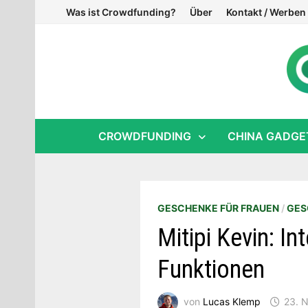
Zum
Was ist Crowdfunding?
Über
Kontakt / Werben
Inhalt
springen
CROWDFUNDING
CHINA GADGE
GESCHENKE FÜR FRAUEN
/
GES
Mitipi Kevin: I
Funktionen
von
Lucas Klemp
23. 