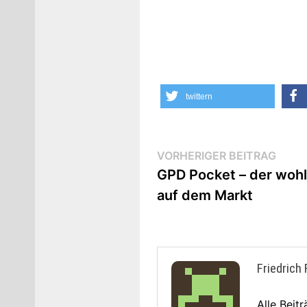
twittern
Beitrags-
Vorhe
VORHERIGER BEITRAG
Beitr
GPD Pocket – der woh
Navigation
auf dem Markt
Friedrich
Alle Beit