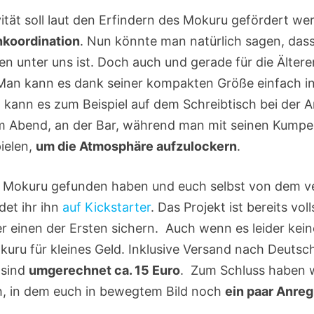
vität soll laut den Erfindern des Mokuru gefördert w
koordination
. Nun könnte man natürlich sagen, dass
n unter uns ist. Doch auch und gerade für die Älteren
an kann es dank seiner kompakten Größe einfach in
 kann es zum Beispiel auf dem Schreibtisch bei der A
 Abend, an der Bar, während man mit seinen Kumpel
ielen,
um die Atmosphäre aufzulockern
.
 an Mokuru gefunden haben und euch selbst von dem 
det ihr ihn
auf Kickstarter
. Das Projekt ist bereits vol
r einen der Ersten sichern. Auch wenn es leider kei
uru für kleines Geld. Inklusive Versand nach Deutsc
 sind
umgerechnet ca. 15 Euro
. Zum Schluss haben w
, in dem euch in bewegtem Bild noch
ein paar Anreg