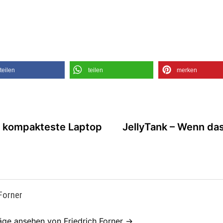
teilen
teilen
merken
riger
ag:
l kompakteste Laptop
JellyTank – Wenn da
 Forner
räge ansehen von Friedrich Forner →