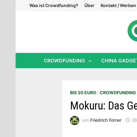
Zum
Was ist Crowdfunding?
Über
Kontakt / Werben
Inhalt
springen
CROWDFUNDING
CHINA GADGE
BIS 20 EURO
/
CROWDFUNDING
Mokuru: Das Ge
von
Friedrich Forner
28